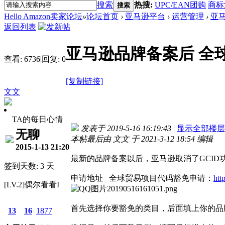
搜索
热搜:
UPC/EAN团购
商标
搜索
Hello Amazon卖家论坛
»
论坛首页
›
亚马逊平台
›
运营管理
›
亚马
返回列表
亚马逊品牌备案后 全球
查看:
6736
|
回复:
0
[复制链接]
文文
TA的每日心情
无聊
发表于 2019-5-16 16:19:43
|
显示全部楼层
本帖最后由 文文 于 2021-3-12 18:54 编辑
2015-1-13 21:20
最新的品牌备案以后，亚马逊取消了GCID
签到天数: 3 天
申请地址
全球贸易项目代码豁免申请：
htt
[LV.2]偶尔看看I
首先选择你要豁免的类目，后面填上你的品
13
16
1877
选择是，然后下载示例，填写后扫描上传，