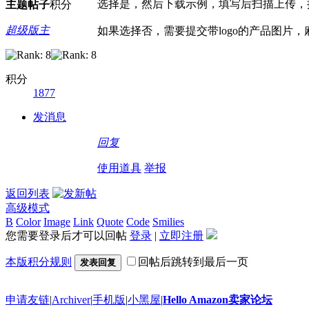
主题
帖子
积分
如果选择否，需要提交带logo的产品图片，
超级版主
积分
1877
发消息
回复
使用道具
举报
返回列表
高级模式
B
Color
Image
Link
Quote
Code
Smilies
您需要登录后才可以回帖
登录
|
立即注册
本版积分规则
回帖后跳转到最后一页
发表回复
申请友链
|
Archiver
|
手机版
|
小黑屋
|
Hello Amazon卖家论坛