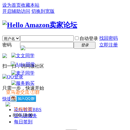
设为首页
收藏本站
开启辅助访问
切换到宽版
找回密码
自动登录
密码
立即注册
登录
扫一扫，访问微社区
只需一步，快速开始
亚马逊交流 ①群
快捷导航
工作时间
论坛首页
BBS
8:00-18:00
亚马逊服务
每日签到